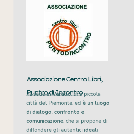
Associazione Centro Libri,
Puntro di Incontro
ha sede in
Varallo
, una piccola
città del Piemonte, ed
è un luogo
di dialogo, confronto e
comunicazione
, che si propone di
diffondere gli autentici
ideali