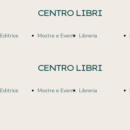
CENTRO LIBRI
Editrice
Mostre e Eventi
Libreria
Casa Editrice
Valsesiani
Libreria
CENTRO LIBRI
Pubblicazioni
Illustri
Proposte di
Editrice
Mostre e Eventi
Libreria
lettura
Casa Editrice
Valsesiani
Libreria