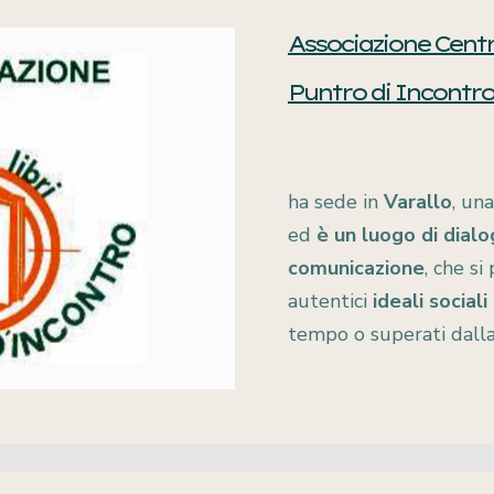
Associazione Centro
Presentazioni
Pubblicazioni
Illustri
Proposte di
Puntro di Incontro
lettura
ha sede in
Varallo
, un
ed
è un luogo di dialo
Presentazioni
comunicazione
, che si
autentici
ideali sociali
tempo o superati dalla 