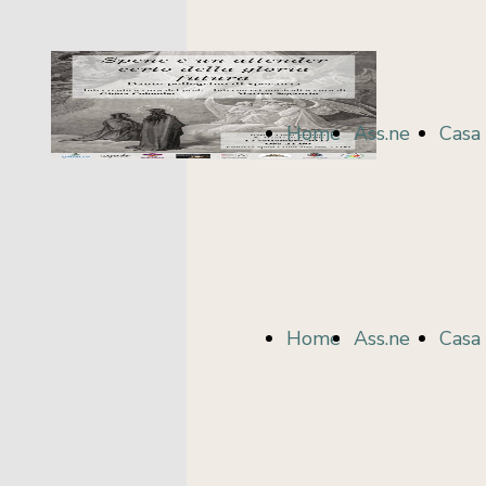
Home
Ass.ne
Casa 
Page
Centro
Libri
Home
Ass.ne
Casa 
Page
Centro